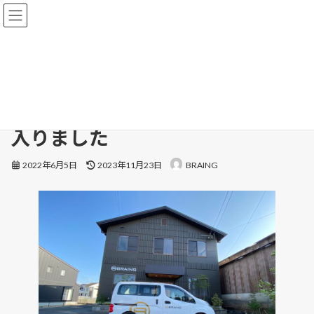
コ
ナ
ン
ビ
テ
ゲ
ン
ー
Home
TOP
Uncategorized
ツ
シ
社用車が納車されロゴマークも入りました
へ
ョ
ス
ン
社用車が納車されロゴマークも
キ
に
ッ
移
入りました
プ
動
最
2022年6月5日
2023年11月23日
BRAING
終
更
新
日
時
: