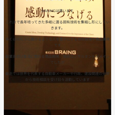
BRAINGは違います
これまで長年培ってきた多岐に渡る固有技術を集結し形にしてい
きます。
多くはSDGｓに繋がるような人を豊かにする技術開発や商品開発
です
創業当初は製造に関わる商品開発、技術コンサルタントがメイン
でしたが
最近では世界を代表する自動車メーカーや行政、建設関連の分野
から技術相談を受け日々活動しています