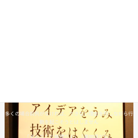
BRAIN+ING
［常に思考し創造し続ける］
私たちの挑戦
私たちはこれまで世の中になかった商品を新しいアイデア
で実現できるよう日々挑戦しています
多くの場合前例がなければ、できない理由を探しながら行
動を起こそうとはしません
「そんなこと無理だよ」「夢物語だな」